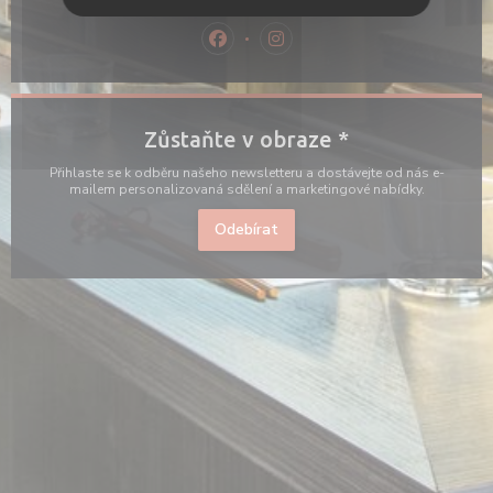
01 57 40 97 27
Facebook ((otevře se v novém okně
Instagram ((otevře se v nov
Zůstaňte v obraze
*
Přihlaste se k odběru našeho newsletteru a dostávejte od nás e-
mailem personalizovaná sdělení a marketingové nabídky.
Odebírat