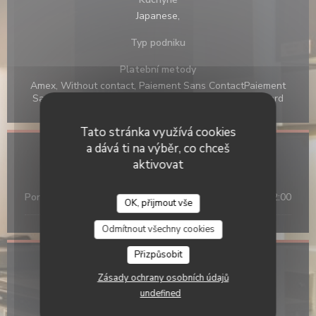
Japanese,
Typ podniku
Platební metody
Amex, Without contact, Paiement Sans ContactPaiement
Sans Contact, Cash, Visa, American Express, Debit Card
Tato stránka využívá cookies
a dává ti na výběr, co chceš
Otevírací hodiny
aktivovat
Pon
-
Ned
12:00 - 14:30
19:00 - 22:00
•
OK, přijmout vše
OKOMUSU
Odmítnout všechny cookies
Přizpůsobit
Umístění
Zásady ochrany osobních údajů
undefined
((otevře se v novém o
11 rue Charlot 75003 Paris