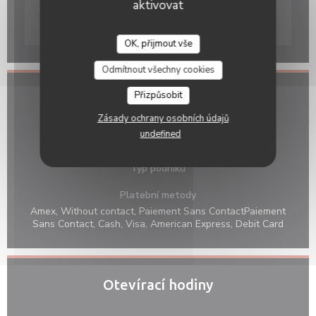
aktivovat
Waze Map je vypnutý.
Povolit
OK, přijmout vše
OKOMUSU
Odmítnout všechny cookies
Přizpůsobit
Obecné informace
Zásady ochrany osobních údajů
Kuchyně
undefined
Japanese,
Typ podniku
Platební metody
Amex, Without contact, Paiement Sans ContactPaiement
Sans Contact, Cash, Visa, American Express, Debit Card
Otevírací hodiny