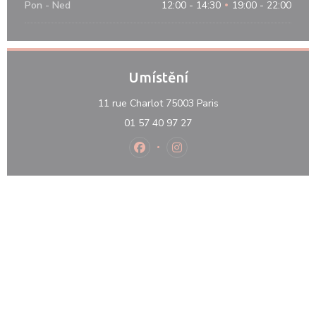
Pon
-
Ned
12:00 - 14:30
19:00 - 22:00
•
Umístění
((otevře se v novém o
11 rue Charlot 75003 Paris
01 57 40 97 27
Facebook ((otevře se v novém okně
Instagram ((otevře se v nov