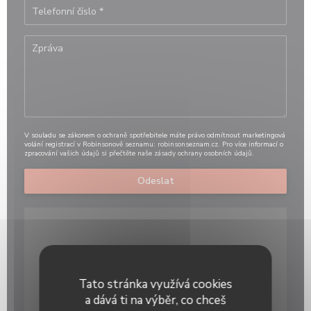
V souladu se zákonem o ochraně spotřebitele máte právo odmítnout marketingová
volání registrací v Robinsonově seznamu:
robinsonseznam.cz
. Pro více informací o
zpracování vašich údajů si přečtěte naše
zásady ochrany osobních údajů
.
Tato stránka využívá cookies
a dává ti na výběr, co chceš