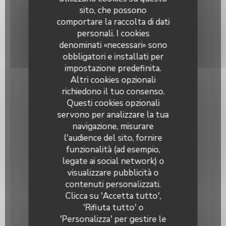
sito, che possono
Choose a sauce from these : normal sauce, salt
comportare la raccolta di dati
garlic sauce (* fish) or sweet sauce ( For children )
personali. I cookies
denominati «necessari» sono
SUPPLÉMENTS
obbligatori e installati per
impostazione predefinita.
+ Ciboulette
Altri cookies opzionali
3,00 EUR
richiedono il tuo consenso.
Questi cookies opzionali
servono per analizzare la tua
+ Lotus
navigazione, misurare
3,00 EUR
l'audience del sito, fornire
funzionalità (ad esempio,
+ Un œuf
legate ai social network) o
2,00 EUR
visualizzare pubblicità o
OKOMUSU
contenuti personalizzati.
+ Sauce piquante
Clicca su 'Accetta tutto',
'Rifiuta tutto' o
0,50 EUR
'Personalizza' per gestire le