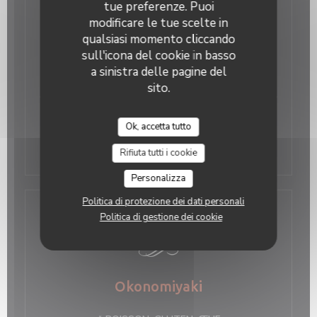
Desserts
tue preferenze. Puoi
modificare le tue scelte in
qualsiasi momento cliccando
Anko maki
sull'icona del cookie in basso
Creap with sweet red bean paste
a sinistra delle pagine del
5,00 EUR
sito.
Mochi ice cream (rice dough with ice cream)
Ok, accetta tutto
Yuzu or Matcha or both
Rifiuta tutti i cookie
6,00 EUR
Personalizza
Politica di protezione dei dati personali
Notre Spécialité
Politica di gestione dei cookie
Okonomiyaki