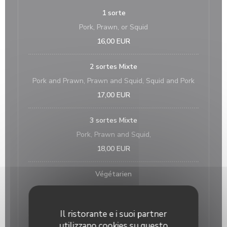
1 sorte
Pork, Prawn, or Squid
16,00 EUR
2 sortes Mixte
Pork and Prawn, Prawn and Squid, Squid and Pork
17,00 EUR
3 sortes Mixte
Pork, Prawn and Squid,
18,00 EUR
Végétarien
Racines de lotus
16,00 EUR
Il ristorante e i suoi partner
utilizzano cookies su questo