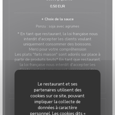
0,50 EUR
+ Choix de la sauce
Ponzu : soja avec agrumes
* En tant que restaurant, la loi française nous
interdit d'accepter les clients voulant
uniquement consommer des boissons.
Merci pour votre compréhension
Les plats "faits maison" sont adorés sur place à
partir de produits bruts* En tant que restaurant,
la loi française nous interdit d'accepter les
clients voulant uniquement consommer des
boissons.
Merci pour votre compréhension.
Le restaurant et ses
Prix TTC
partenaires utilisent des
cookies sur ce site, pouvant
impliquer la collecte de
La Carte
données à caractère
personnel. Les cookies dits «