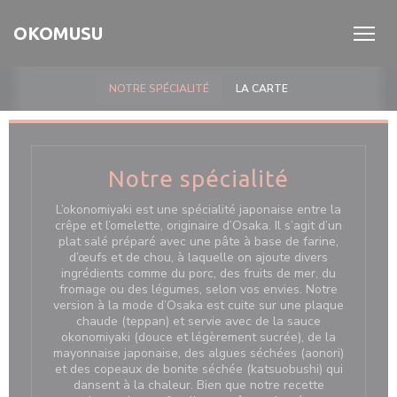
Personnalisation de vos choix en matière de cookies
OKOMUSU
NOTRE SPÉCIALITÉ
LA CARTE
Notre spécialité
L’okonomiyaki est une spécialité japonaise entre la
crêpe et l’omelette, originaire d’Osaka. Il s’agit d’un
plat salé préparé avec une pâte à base de farine,
d’œufs et de chou, à laquelle on ajoute divers
ingrédients comme du porc, des fruits de mer, du
fromage ou des légumes, selon vos envies. Notre
version à la mode d’Osaka est cuite sur une plaque
chaude (teppan) et servie avec de la sauce
okonomiyaki (douce et légèrement sucrée), de la
mayonnaise japonaise, des algues séchées (aonori)
et des copeaux de bonite séchée (katsuobushi) qui
dansent à la chaleur. Bien que notre recette