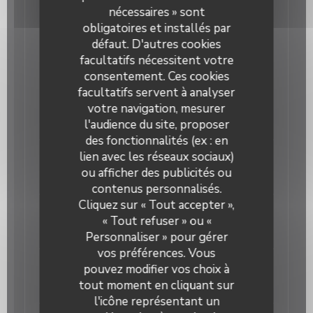
Sur place ou à Emporter
nécessaires » sont
obligatoires et installés par
défaut. D'autres cookies
facultatifs nécessitent votre
Entrée
consentement. Ces cookies
facultatifs servent à analyser
Chou mariné au cumin
votre navigation, mesurer
4,00 EUR
l'audience du site, proposer
des fonctionnalités (ex : en
lien avec les réseaux sociaux)
Soupe Miso du jour
ou afficher des publicités ou
5,00 EUR
contenus personnalisés.
OKOMUSU
Cliquez sur « Tout accepter »,
Haricots verts à la sauce sésame
« Tout refuser » ou «
6,00 EUR
Personnaliser » pour gérer
vos préférences. Vous
Kimpira de racines de lotus
pouvez modifier vos choix à
tout moment en cliquant sur
6,00 EUR
l'icône représentant un