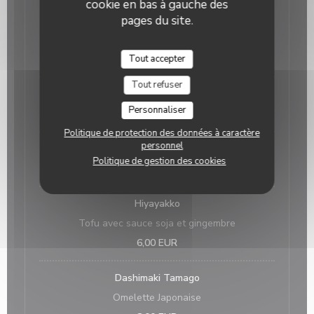
cookie en bas à gauche des
Yaki Onigiri
pages du site.
Boules de riz à la plancha
6,00 EUR
Tout accepter
2 pièces
Tout refuser
EdaMame à la plancha avec la façon Okomusu
Personnaliser
6,00 EUR
Politique de protection des données à caractère
personnel
Salade d'oignon avec poisson séché
Politique de gestion des cookies
6,00 EUR
Hiyayakko
Tofu avec sauce soja et gingembre
6,00 EUR
Dashimaki Tamago
Omelette Japonaise